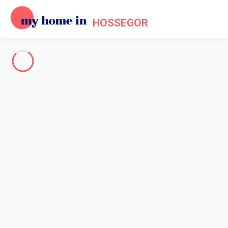
HOSSEGOR
Hossegor & surroundings
-
Votre recherche
SEARCH
Vos filtres
Appliquer
Arriving